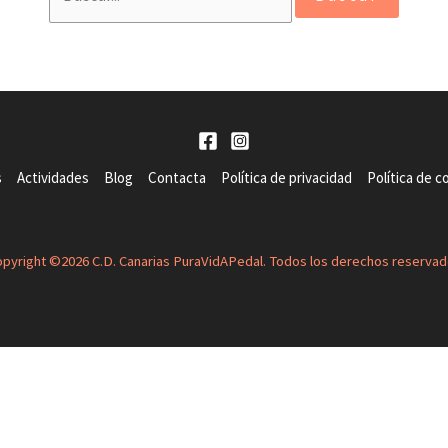
por:
s
Actividades
Blog
Contacta
Política de privacidad
Política de c
pyright ©2026 C.D. Canarias PuraVidAPedal. Todos los derechos reserva