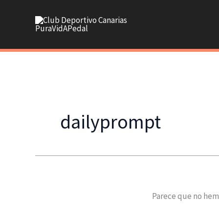
Ir
al
contenido
dailyprompt
Parece que no hem