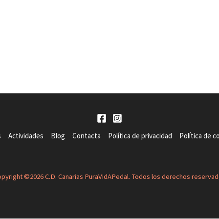
s
Actividades
Blog
Contacta
Política de privacidad
Política de c
pyright ©2026 C.D. Canarias PuraVidAPedal. Todos los derechos reserva