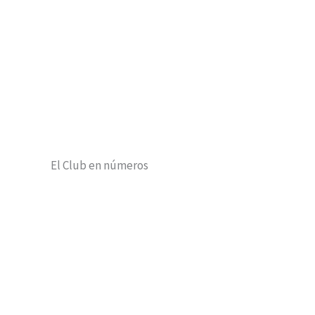
Club Deportivo
Hazte Soci@
El Club en números