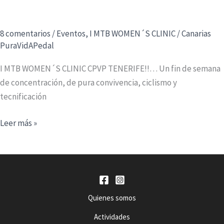
8 comentarios
/
Eventos
,
I MTB WOMEN´S CLINIC
/
Canarias
PuraVidAPedal
I MTB WOMEN´S CLINIC CPVP TENERIFE!!… Un fin de semana
de concentración, de pura convivencia, ciclismo y
tecnificación
I
Leer más »
MTB
WOMEN
´S
CLINIC
CPVP
Quienes somos
TENERIFE
Actividades