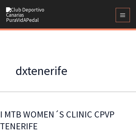
Ir
al
contenido
dxtenerife
I MTB WOMEN´S CLINIC CPVP
TENERIFE