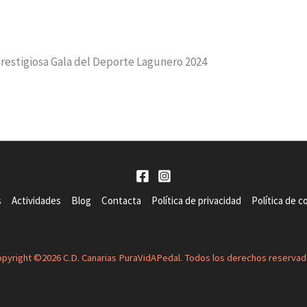
prestigiosa Gala del Deporte Lagunero 2024
s
Actividades
Blog
Contacta
Política de privacidad
Política de c
pyright ©2026 C.D. Canarias PuraVidAPedal. Todos los derechos reserva