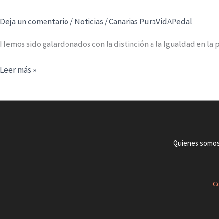
Deja un comentario
/
Noticias
/
Canarias PuraVidAPedal
Hemos sido galardonados con la distinción a la Igualdad en la 
Distinción
Leer más »
a
la
Igualdad
en
la
Quienes somo
Gala
del
Deporte
Co
Lagunero
2024