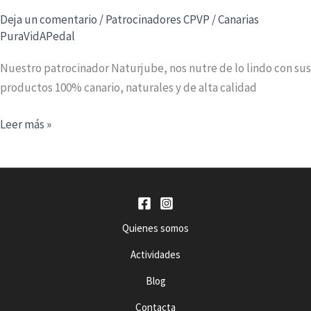
Deja un comentario
/
Patrocinadores CPVP
/
Canarias
PuraVidAPedal
Nuestro patrocinador Naturjube, nos nutre de lo lindo con sus
productos 100% canario, naturales y de alta calidad
Naturjube
Leer más »
Quienes somos
Actividades
Blog
Contacta