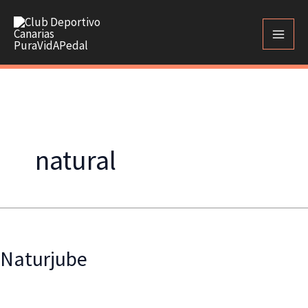
Ir
al
contenido
natural
Naturjube