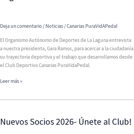
Deja un comentario
/
Noticias
/
Canarias PuraVidAPedal
El Organismo Autónomo de Deportes de La Laguna entrevista
a nuestra presidenta, Gara Ramos, para acercar a la ciudadanía
su trayectoria deportiva y el trabajo que desarrollamos desde
el Club Deportivo Canarias PuraVidaPedal.
Gara
Leer más »
Ramos,
protagonista
de
la
Nuevos Socios 2026- Únete al Club!
sección
“Conociendo