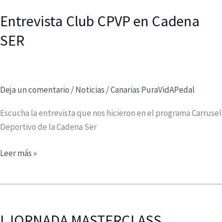
en
Entrevista Club CPVP en Cadena
la
SER
Gala
del
Deporte
Lagunero
Deja un comentario
/
Noticias
/
Canarias PuraVidAPedal
2024
Escucha la entrevista que nos hicieron en el programa Carrusel
Deportivo de la Cadena Ser
Entrevista
Leer más »
Club
CPVP
en
Cadena
I JORNADA MASTERCLASS