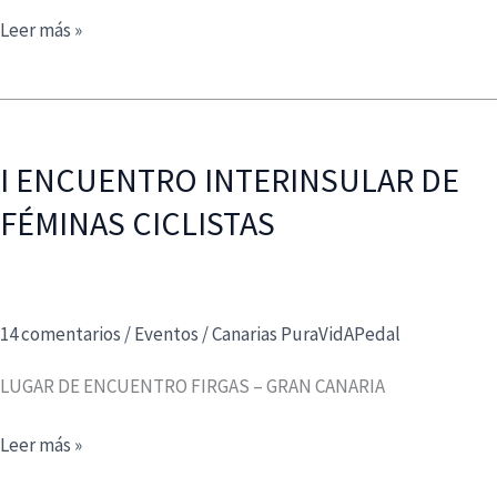
CONCURSO
Leer más »
DE
FOTOGRAFÍA
I ENCUENTRO INTERINSULAR DE
FÉMINAS CICLISTAS
14 comentarios
/
Eventos
/
Canarias PuraVidAPedal
LUGAR DE ENCUENTRO FIRGAS – GRAN CANARIA
I
Leer más »
ENCUENTRO