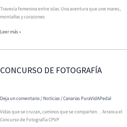
Travesía femenina entre islas. Una aventura que une mares,
montañas y corazones
AGAMA
Leer más »
LIBRE
–
Travesía
femenina
CONCURSO DE FOTOGRAFÍA
entre
islas
Deja un comentario
/
Noticias
/
Canarias PuraVidAPedal
Vidas que se cruzan, caminos que se comparten… Arranca el
Concurso de Fotografía CPVP