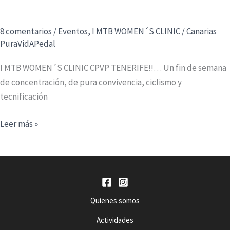
8 comentarios
/
Eventos
,
I MTB WOMEN´S CLINIC
/
Canarias
PuraVidAPedal
I MTB WOMEN´S CLINIC CPVP TENERIFE!!… Un fin de semana
de concentración, de pura convivencia, ciclismo y
tecnificación
I
Leer más »
MTB
WOMEN
´S
CLINIC
CPVP
Quienes somos
TENERIFE
Actividades