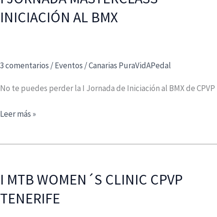
SER
INICIACIÓN AL BMX
3 comentarios
/
Eventos
/
Canarias PuraVidAPedal
No te puedes perder la I Jornada de Iniciación al BMX de CPVP
I
Leer más »
JORNADA
MASTERCLASS
INICIACIÓN
AL
I MTB WOMEN´S CLINIC CPVP
BMX
TENERIFE