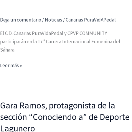
Deja un comentario
/
Noticias
/
Canarias PuraVidAPedal
El C.D. Canarias PuraVidaPedal y CPVP COMMUNITY
participarán en la 17.ª Carrera Internacional Femenina del
Sáhara
17.ª
Leer más »
Carrera
Internacional
Femenina
del
Gara Ramos, protagonista de la
Sáhara
sección “Conociendo a” de Deporte
Lagunero