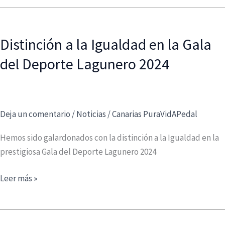
INTERINSULAR
DE
FÉMINAS
Distinción a la Igualdad en la Gala
CICLISTAS
del Deporte Lagunero 2024
Deja un comentario
/
Noticias
/
Canarias PuraVidAPedal
Hemos sido galardonados con la distinción a la Igualdad en la
prestigiosa Gala del Deporte Lagunero 2024
Distinción
Leer más »
a
la
Igualdad