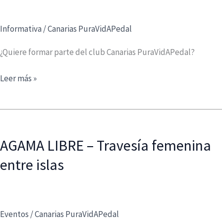
a”
de
Informativa
/
Canarias PuraVidAPedal
Deporte
Lagunero
¿Quiere formar parte del club Canarias PuraVidAPedal?
Nuevos
Leer más »
Socios
2026-
Únete
al
AGAMA LIBRE – Travesía femenina
Club!
entre islas
Eventos
/
Canarias PuraVidAPedal