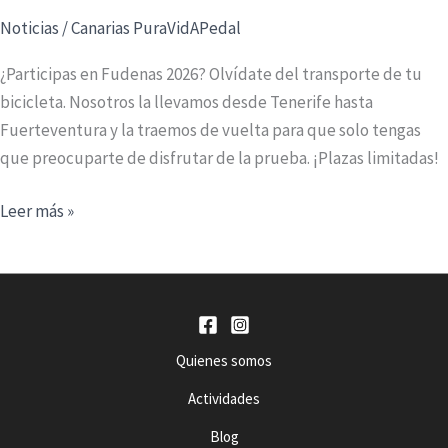
Noticias
/
Canarias PuraVidAPedal
¿Participas en Fudenas 2026? Olvídate del transporte de tu
bicicleta. Nosotros la llevamos desde Tenerife hasta
Fuerteventura y la traemos de vuelta para que solo tengas
que preocuparte de disfrutar de la prueba. ¡Plazas limitadas!
Llevamos
Leer más »
tu
bici
a
Fudenas
2026!!
Quienes somos
Actividades
Blog