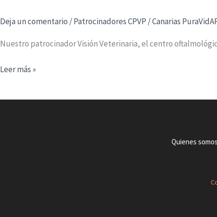
Deja un comentario
/
Patrocinadores CPVP
/
Canarias PuraVidA
Nuestro patrocinador Visión Veterinaria, el centro oftalmológic
Visión
Leer más »
Veterinaria
Quienes somo
Co