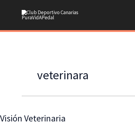
Ir
al
contenido
veterinara
Visión Veterinaria