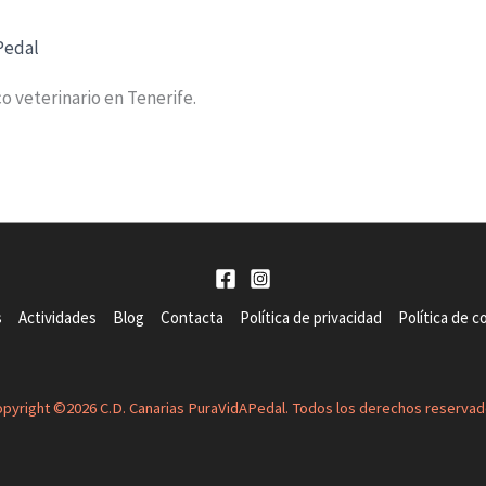
Pedal
o veterinario en Tenerife.
s
Actividades
Blog
Contacta
Política de privacidad
Política de c
pyright ©2026 C.D. Canarias PuraVidAPedal. Todos los derechos reserva