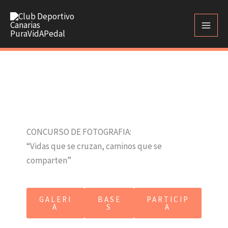
Ir
al
contenido
CONCURSO DE FOTOGRAFIA:
“Vidas que se cruzan, caminos que se
comparten”
GALERI
BASE
PARTICIP
A
S
A