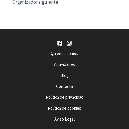
a
Organizador siguiente
→
f
e
c
h
a
.
Quienes somos
Actividades
Blog
Contacta
Política de privacidad
Política de cookies
Aviso Legal