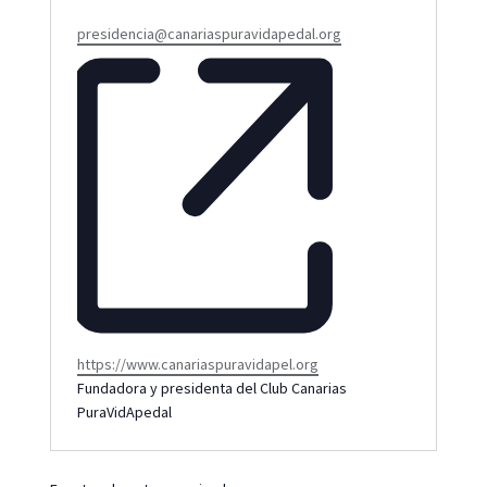
E
presidencia@canariaspuravidapedal.org
m
a
i
l
W
https://www.canariaspuravidapel.org
e
Fundadora y presidenta del Club Canarias
b
PuraVidApedal
s
i
t