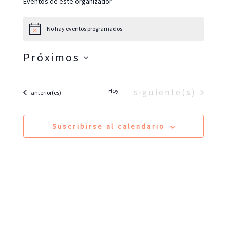
Eventos de este organizador
e
No hay eventos programados.
A
v
i
Próximos
s
o
S
e
Eventos
Hoy
siguiente(s)
Eventos
anterior(es)
l
e
Suscribirse al calendario
c
c
i
o
n
a
l