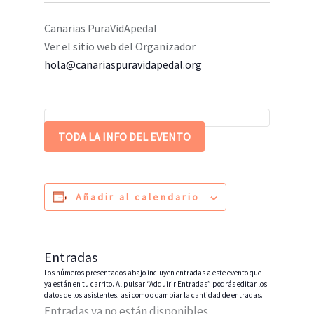
Canarias PuraVidApedal
Ver el sitio web del Organizador
hola@canariaspuravidapedal.org
TODA LA INFO DEL EVENTO
Añadir al calendario
Entradas
Los números presentados abajo incluyen entradas a este evento que
ya están en tu carrito. Al pulsar “Adquirir Entradas” podrás editar los
datos de los asistentes, así como o cambiar la cantidad de entradas.
Entradas ya no están disponibles