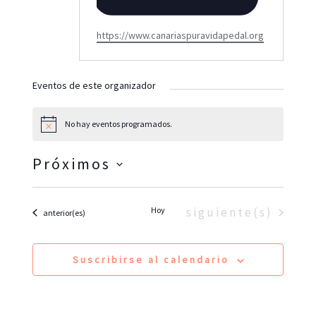
W
https://www.canariaspuravidapedal.org
e
b
s
Eventos de este organizador
i
t
No hay eventos programados.
e
A
v
i
Próximos
s
o
S
e
Eventos
Hoy
siguiente(s)
Eventos
anterior(es)
l
e
Suscribirse al calendario
c
c
i