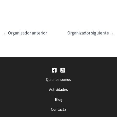
o
n
a
l
a
←
Organizador anterior
Organizador siguiente
→
f
e
c
h
a
.
Quienes somos
Actividades
Blog
Contacta