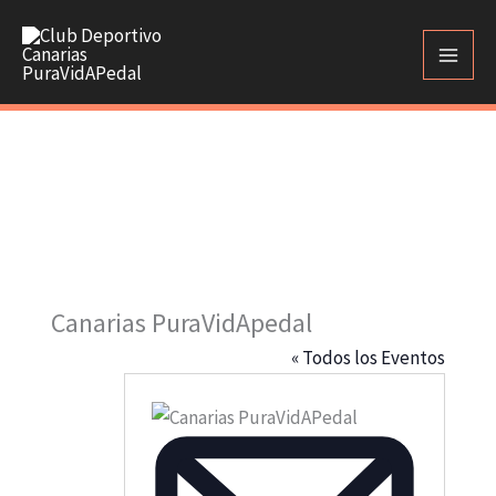
Ir
al
contenido
Canarias PuraVidApedal
« Todos los Eventos