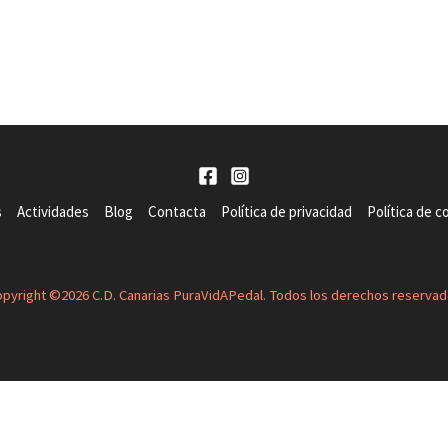
s
Actividades
Blog
Contacta
Política de privacidad
Política de c
pyright ©2026 C.D. Canarias PuraVidAPedal. Todos los derechos reserva