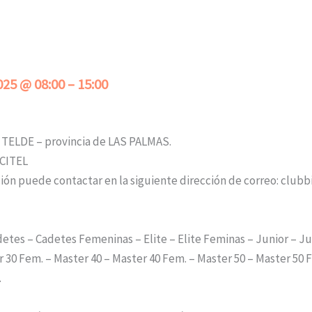
025
@
08:00
–
15:00
 TELDE – provincia de LAS PALMAS.
ICITEL
ión puede contactar en la siguiente dirección de correo: club
etes – Cadetes Femeninas – Elite – Elite Feminas – Junior – J
 30 Fem. – Master 40 – Master 40 Fem. – Master 50 – Master 50 
.