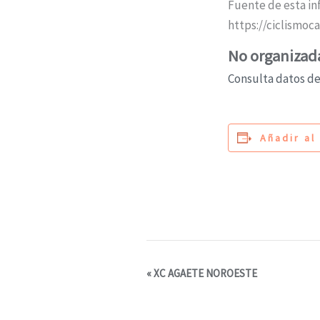
Fuente de esta in
https://ciclismoc
No organizada
Consulta datos de 
Añadir al
N
«
XC AGAETE NOROESTE
a
v