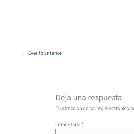
e
g
a
c
i
ó
←
Evento anterior
n
d
e
l
E
Deja una respuesta
v
e
Tu dirección de correo electrónico n
n
t
Comentario
*
o