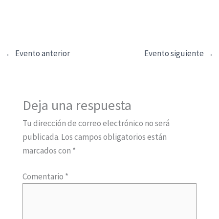
g
a
c
←
Evento anterior
Evento siguiente
→
i
ó
n
d
Deja una respuesta
e
l
Tu dirección de correo electrónico no será
E
publicada.
Los campos obligatorios están
v
marcados con
*
e
Comentario
*
n
t
o