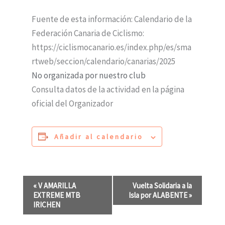
Fuente de esta información: Calendario de la
Federación Canaria de Ciclismo:
https://ciclismocanario.es/index.php/es/sma
rtweb/seccion/calendario/canarias/2025
No organizada por nuestro club
Consulta datos de la actividad en la página
oficial del Organizador
Añadir al calendario
N
«
V AMARILLA
Vuelta Solidaria a la
EXTREME MTB
Isla por ALABENTE
»
a
IRICHEN
v
e