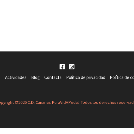
s
Actividades
Blog
Contacta
Política de privacidad
Política de c
pyright ©2026 C.D. Canarias PuraVidAPedal. Todos los derechos reserva