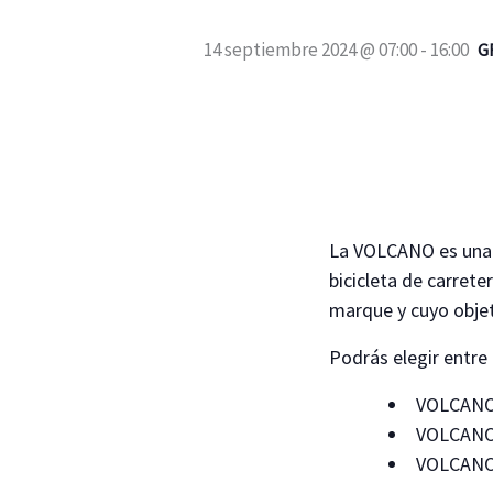
14 septiembre 2024 @ 07:00
-
16:00
G
La VOLCANO es una M
bicicleta de carrete
marque y cuyo objet
Podrás elegir entre
VOLCANO
VOLCANO
VOLCANO