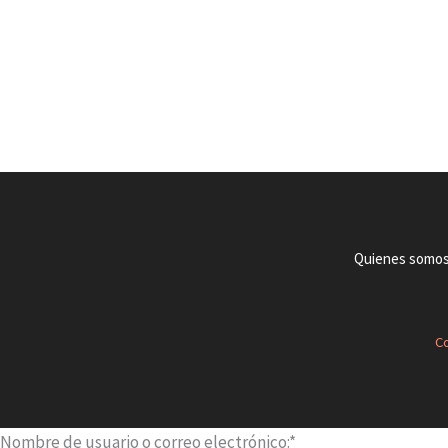
Quienes somo
Co
Nombre de usuario o correo electrónico:
*