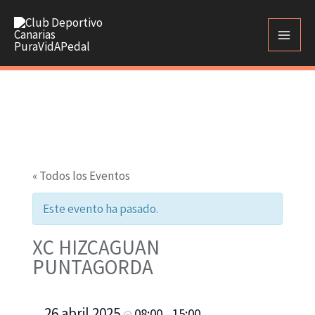
Ir
al
contenido
« Todos los Eventos
Este evento ha pasado.
XC HIZCAGUAN
PUNTAGORDA
26 abril 2025
08:00
15:00
@
–