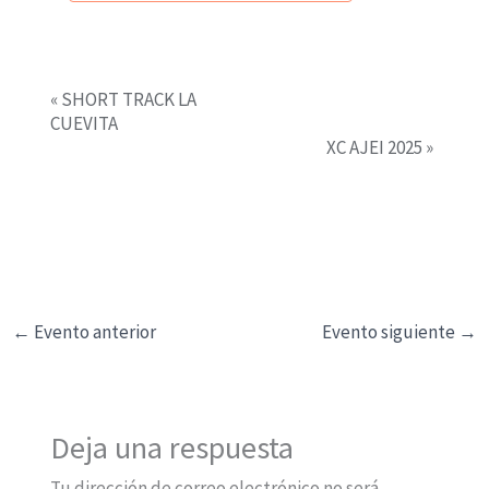
«
SHORT TRACK LA
N
CUEVITA
a
XC AJEI 2025
»
v
e
g
a
c
i
←
Evento anterior
Evento siguiente
→
ó
n
d
e
Deja una respuesta
l
Tu dirección de correo electrónico no será