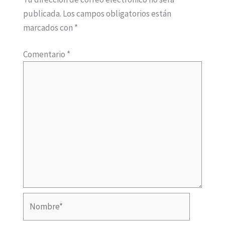
E
publicada.
Los campos obligatorios están
v
marcados con
*
e
n
Comentario
*
t
o
Nombre*