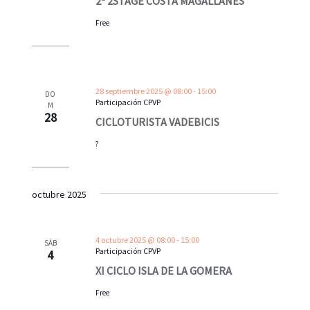
2ª 2STAGE COSTA MAGALLANES
v
v
i
e
Free
s
n
t
t
a
o
28 septiembre 2025 @ 08:00
-
15:00
DO
s
Participación CPVP
M
28
d
CICLOTURISTA VADEBICIS
e
?
E
v
octubre 2025
e
n
t
4 octubre 2025 @ 08:00
-
15:00
SÁB
Participación CPVP
4
o
XI CICLO ISLA DE LA GOMERA
s
Free