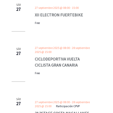
a
a
e
SÁB
27 septiembre 2025 @ 08:00
-
15:00
27
c
c
c
XII ELECTRON FUERTEBIKE
i
i
c
ó
ó
Free
i
n
n
o
d
d
n
e
e
a
27 septiembre 2025 @ 08:00
-
28 septiembre
SÁB
b
v
2025 @ 15:00
l
27
ú
i
CICLODEPORTIVA VUELTA
a
CICLISTA GRAN CANARIA
s
s
f
q
t
Free
e
u
a
c
e
s
h
d
d
a
SÁB
a
e
.
27 septiembre 2025 @ 08:00
-
28 septiembre
27
2025 @ 15:00
Participación CPVP
y
E